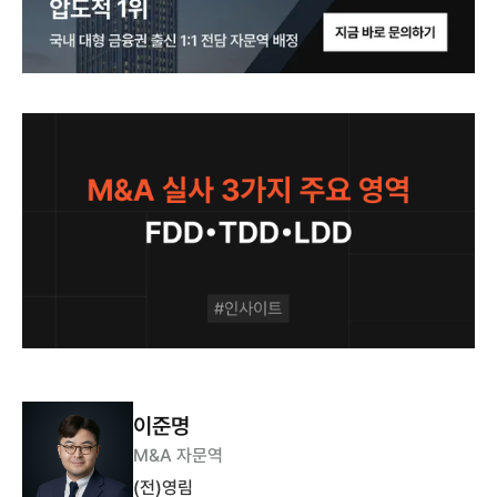
이준명
M&A 자문역
(전)영림