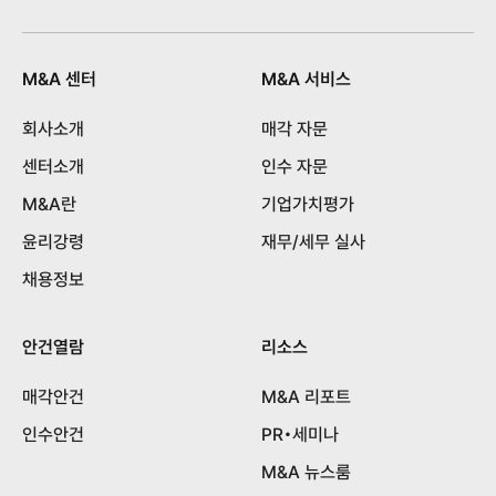
M&A 센터
M&A 서비스
회사소개
매각 자문
센터소개
인수 자문
M&A란
기업가치평가
윤리강령
재무/세무 실사
채용정보
안건열람
리소스
매각안건
M&A 리포트
인수안건
PR•세미나
M&A 뉴스룸