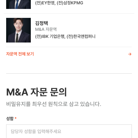
(전)EY한영, (전)삼정KPMG
김정택
M&A 자문역
(전)IBK 기업은행, (전)한국앤컴퍼니
자문역 전체 보기
->
M&A 자문 문의
비밀유지를 최우선 원칙으로 삼고 있습니다.
성함
*