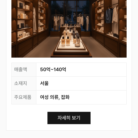
매출액
50억~140억
소재지
서울
주요제품
여성 의류, 잡화
자세히 보기