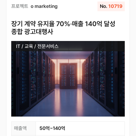
프로젝트
o marketing
No.
10719
장기 계약 유지율 70%·매출 140억 달성
종합 광고대행사
IT / 교육 / 전문서비스
매출액
50억~140억