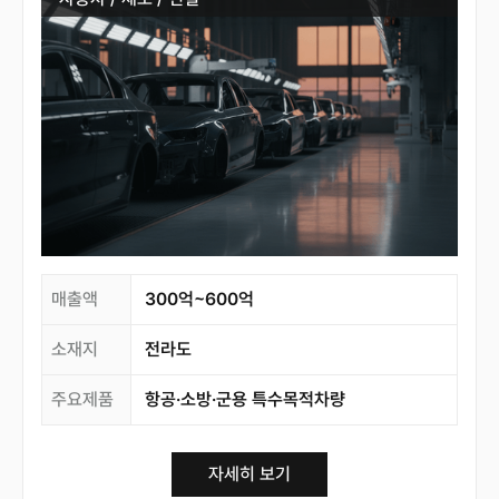
매출액
300억~600억
소재지
전라도
주요제품
항공·소방·군용 특수목적차량
자세히 보기