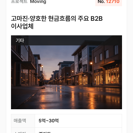
프로젝트
Moving
No.
12710
고마진·양호한 현금흐름의 주요 B2B
이사업체
기타
매출액
5억~30억