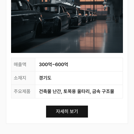
매출액
300억~600억
소재지
경기도
주요제품
건축물 난간, 토목용 울타리, 금속 구조물
자세히 보기