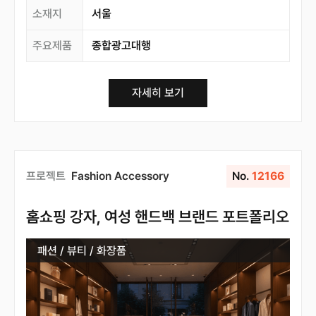
소재지
서울
주요제품
종합광고대행
자세히 보기
프로젝트
Fashion Accessory
No.
12166
홈쇼핑 강자, 여성 핸드백 브랜드 포트폴리오
패션 / 뷰티 / 화장품