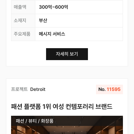
매출액
300억~600억
소재지
부산
주요제품
메시지 서비스
자세히 보기
프로젝트
Detroit
No.
11595
패션 플랫폼 1위 여성 컨템포러리 브랜드
패션 / 뷰티 / 화장품