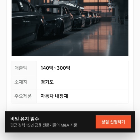
매출액
140억~300억
소재지
경기도
주요제품
자동차 내장재
자세히 보기
비밀 유지 엄수
상담 신청하기
평균 경력 15년 금융 전문가들의 M&A 자문