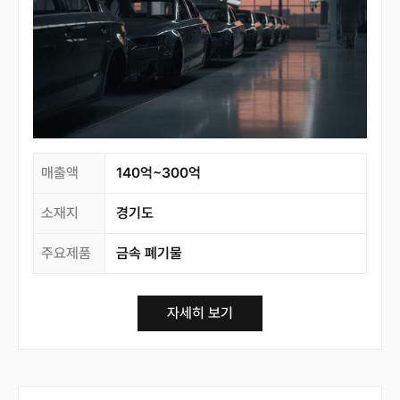
매출액
140억~300억
소재지
경기도
주요제품
금속 폐기물
자세히 보기