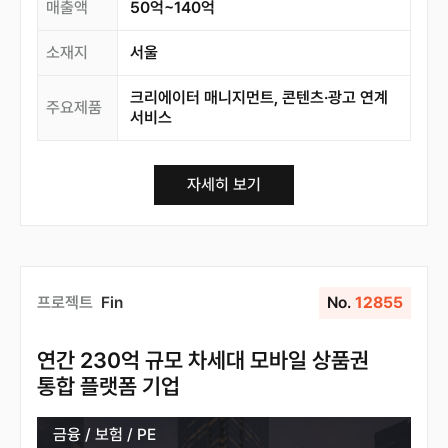
매출액
50억~140억
소재지
서울
크리에이터 매니지먼트, 콘텐츠·광고 연계
주요제품
서비스
자세히 보기
프로젝트
Fin
No.
12855
연간 230억 규모 차세대 모바일 상품권
통합 플랫폼 기업
금융 / 보험 / PE