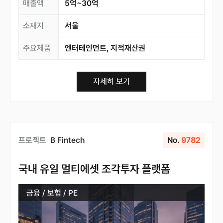
매출액
5억~30억
소재지
서울
주요제품
엔터테인먼트, 지적재산권
자세히 보기
프로젝트
B Fintech
No.
9782
국내 유일 멀티에셋 조각투자 플랫폼
금융 / 보험 / PE