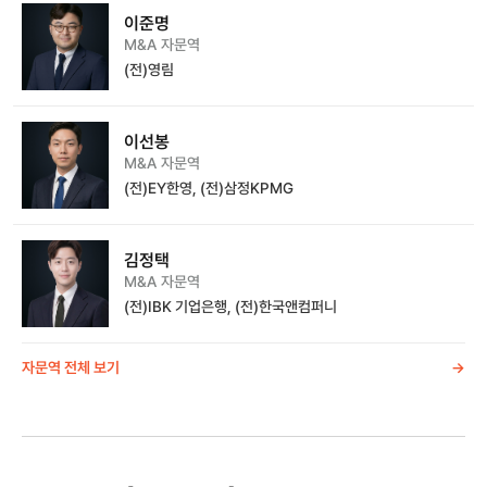
이준명
M&A 자문역
(전)영림
이선봉
M&A 자문역
(전)EY한영, (전)삼정KPMG
김정택
M&A 자문역
(전)IBK 기업은행, (전)한국앤컴퍼니
자문역 전체 보기
->