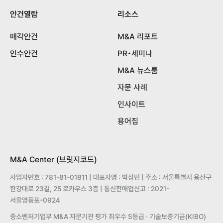
안건열람
리소스
매각안건
M&A 리포트
인수안건
PR•세미나
M&A 뉴스룸
자문 사례
인사이트
용어집
M&A Center (브릿지코드)
사업자번호 : 781-81-01811 | 대표자명 : 박상민 | 주소 : 서울특별시 용산구
한강대로 23길, 25 로카우스 3층 | 통신판매업신고 : 2021-
서울영등포-0924
중소벤처기업부 M&A 자문기관 평가 최우수 S등급 · 기술보증기금(KIBO)