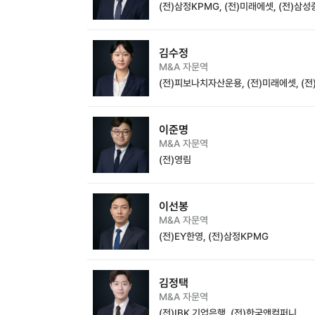
(전)삼정KPMG, (전)미래에셋, (전)삼
김수정
M&A 자문역
(전)피보나치자산운용, (전)미래에셋, (
이준명
M&A 자문역
(전)영림
이선봉
M&A 자문역
(전)EY한영, (전)삼정KPMG
김정택
M&A 자문역
(전)IBK 기업은행, (전)한국앤컴퍼니