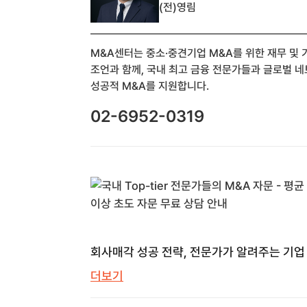
(전)영림
M&A센터는 중소·중견기업 M&A를 위한 재무 및
조언과 함께, 국내 최고 금융 전문가들과 글로벌 
성공적 M&A를 지원합니다.
02-6952-0319
회사매각 성공 전략, 전문가가 알려주는 기업
모든 것 | M&A센터 | M&A 센터
더보기