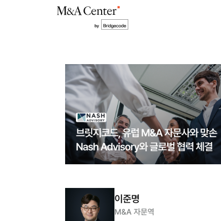
이준명
M&A 자문역