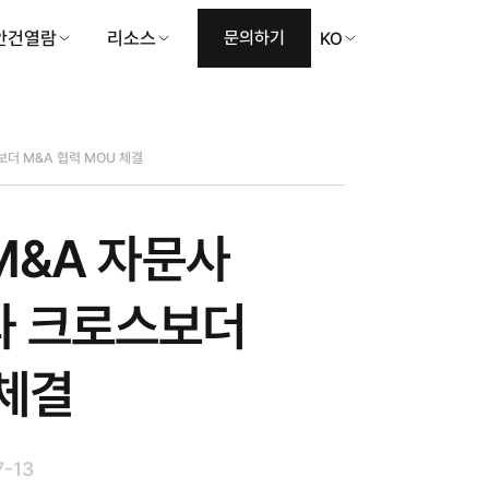
안건열람
리소스
문의하기
KO
스보더 M&A 협력 MOU 체결
M&A 자문사
ry와 크로스보더
 체결
7-13