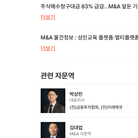
주식매수청구대금 83% 급감…M&A 앞둔 
놓치면 안 될 신호
더보기
M&A 물건정보 : 성인교육 플랫폼·멀티플랫
의류쇼핑몰·프롭테크 | 브릿지코드 M&A센터
더보기
삼일회계법인
관련 자문역
박상민
대표이사
(전)금융투자협회, (전)미래에셋
김대업
M&A 자문역