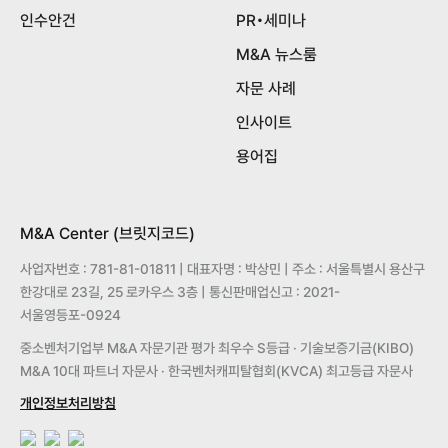
인수안건
PR•세미나
M&A 뉴스룸
자문 사례
인사이트
용어집
M&A Center (브릿지코드)
사업자번호 : 781-81-01811 | 대표자명 : 박상민 | 주소 : 서울특별시 용산구
한강대로 23길, 25 로카우스 3층 | 통신판매업신고 : 2021-
서울영등포-0924
중소벤처기업부 M&A 자문기관 평가 최우수 S등급 · 기술보증기금(KIBO)
M&A 10대 파트너 자문사 · 한국벤처캐피탈협회(KVCA) 최고등급 자문사
개인정보처리방침