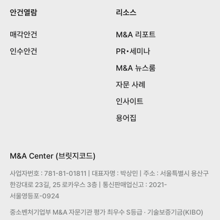
안건열람
리소스
매각안건
M&A 리포트
인수안건
PR•세미나
M&A 뉴스룸
자문 사례
인사이트
용어집
M&A Center (브릿지코드)
사업자번호 : 781-81-01811 | 대표자명 : 박상민 | 주소 : 서울특별시 용산구
한강대로 23길, 25 로카우스 3층 | 통신판매업신고 : 2021-
서울영등포-0924
중소벤처기업부 M&A 자문기관 평가 최우수 S등급 · 기술보증기금(KIBO)