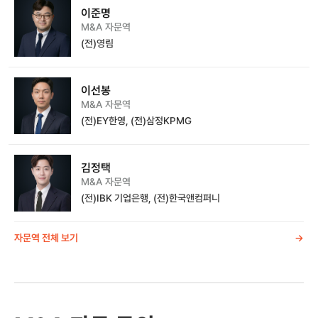
이준명
M&A 자문역
(전)영림
이선봉
M&A 자문역
(전)EY한영, (전)삼정KPMG
김정택
M&A 자문역
(전)IBK 기업은행, (전)한국앤컴퍼니
자문역 전체 보기
->