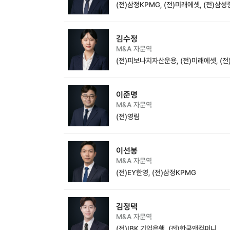
(전)삼정KPMG, (전)미래에셋, (전)삼
김수정
M&A 자문역
(전)피보나치자산운용, (전)미래에셋, (
이준명
M&A 자문역
(전)영림
이선봉
M&A 자문역
(전)EY한영, (전)삼정KPMG
김정택
M&A 자문역
(전)IBK 기업은행, (전)한국앤컴퍼니