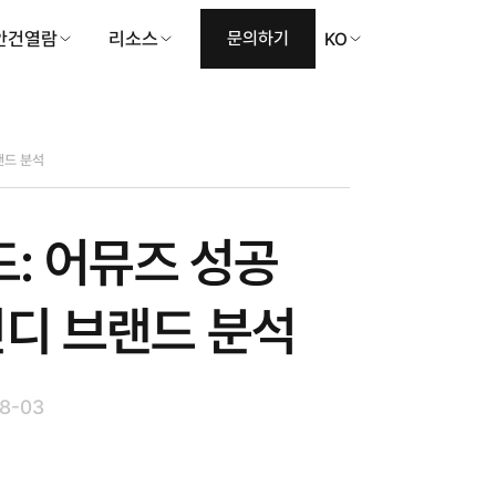
안건열람
리소스
문의하기
KO
랜드 분석
드: 어뮤즈 성공
디 브랜드 분석
8-03