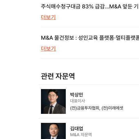
주식매수청구대금 83% 급감…M&A 앞둔 
놓치면 안 될 신호
더보기
M&A 물건정보 : 성인교육 플랫폼·멀티플랫
의류쇼핑몰·프롭테크 | 브릿지코드 M&A센터
더보기
삼일회계법인
관련 자문역
박상민
대표이사
(전)금융투자협회, (전)미래에셋
김대업
M&A 자문역