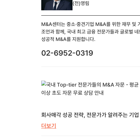
(전)영림
M&A센터는 중소·중견기업 M&A를 위한 재무 및
조언과 함께, 국내 최고 금융 전문가들과 글로벌 
성공적 M&A를 지원합니다.
02-6952-0319
회사매각 성공 전략, 전문가가 알려주는 기업
모든 것 | M&A센터 | M&A 센터
더보기