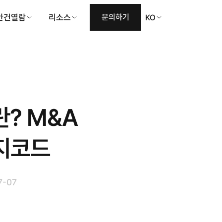
안건열람
리소스
문의하기
KO
란? M&A
릿지코드
7-07