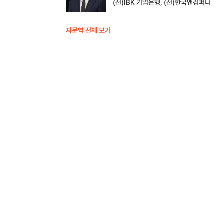
(전)IBK 기업은행, (전)한국앤컴퍼니
자문역 전체 보기