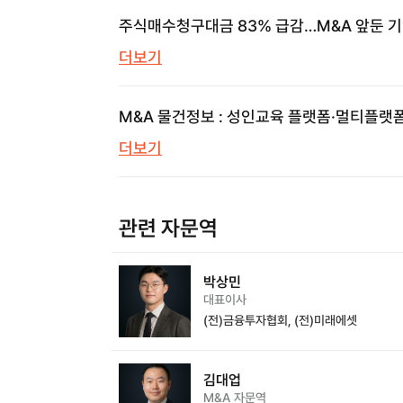
주식매수청구대금 83% 급감…M&A 앞둔 
놓치면 안 될 신호
더보기
M&A 물건정보 : 성인교육 플랫폼·멀티플랫
의류쇼핑몰·프롭테크 | 브릿지코드 M&A센터
더보기
삼일회계법인
관련 자문역
박상민
대표이사
(전)금융투자협회, (전)미래에셋
김대업
M&A 자문역