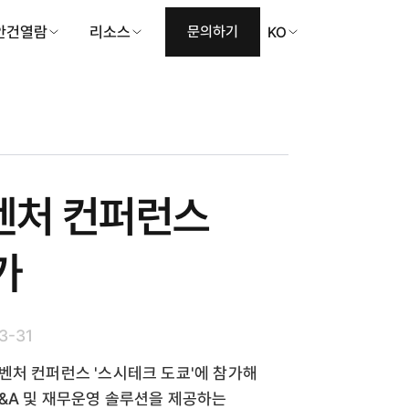
안건열람
리소스
문의하기
KO
벤처 컨퍼런스
가
3-31
벤처 컨퍼런스 '스시테크 도쿄'에 참가해
&A 및 재무운영 솔루션을 제공하는