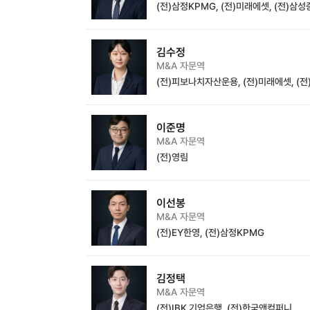
(전)삼정KPMG, (전)미래에셋, (전)삼
김수정
M&A 자문역
(전)피보나치자산운용, (전)미래에셋, (
이준명
M&A 자문역
(전)영림
이선봉
M&A 자문역
(전)EY한영, (전)삼정KPMG
김정택
M&A 자문역
(전)IBK 기업은행, (전)한국앤컴퍼니