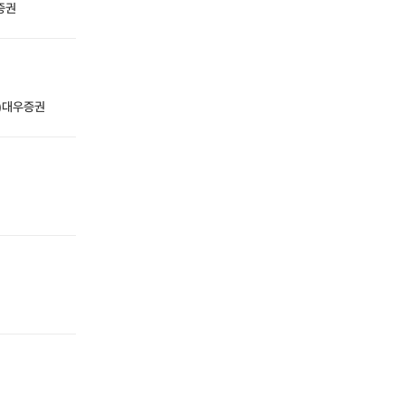
성증권
전)대우증권