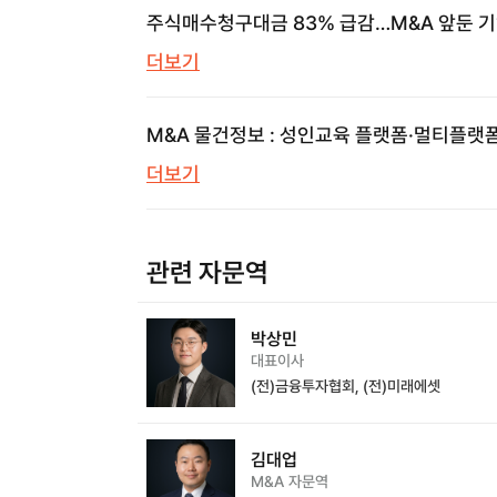
주식매수청구대금 83% 급감…M&A 앞둔 
놓치면 안 될 신호
더보기
M&A 물건정보 : 성인교육 플랫폼·멀티플랫
의류쇼핑몰·프롭테크 | 브릿지코드 M&A센터
더보기
삼일회계법인
관련 자문역
박상민
대표이사
(전)금융투자협회, (전)미래에셋
김대업
M&A 자문역