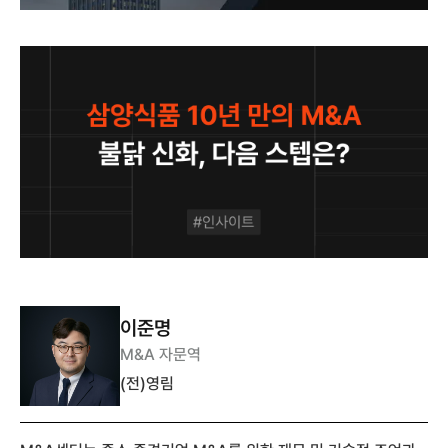
이준명
M&A 자문역
(전)영림