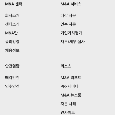
M&A 센터
M&A 서비스
회사소개
매각 자문
센터소개
인수 자문
M&A란
기업가치평가
윤리강령
재무/세무 실사
채용정보
안건열람
리소스
매각안건
M&A 리포트
인수안건
PR•세미나
M&A 뉴스룸
자문 사례
인사이트