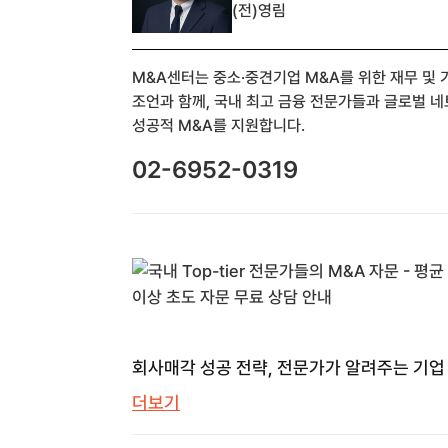
(전)영림
M&A센터는 중소·중견기업 M&A를 위한 재무 및
조언과 함께, 국내 최고 금융 전문가들과 글로벌 
성공적 M&A를 지원합니다.
02-6952-0319
회사매각 성공 전략, 전문가가 알려주는 기업
모든 것 | M&A센터 | M&A 센터
더보기