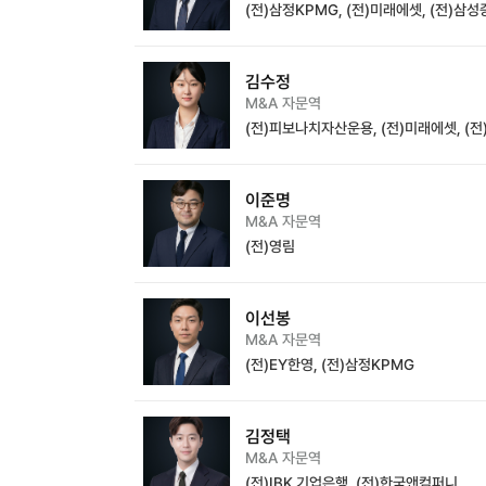
(전)삼정KPMG, (전)미래에셋, (전)삼
김수정
M&A 자문역
(전)피보나치자산운용, (전)미래에셋, (
이준명
M&A 자문역
(전)영림
이선봉
M&A 자문역
(전)EY한영, (전)삼정KPMG
김정택
M&A 자문역
(전)IBK 기업은행, (전)한국앤컴퍼니