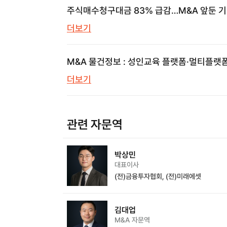
주식매수청구대금 83% 급감…M&A 앞둔 
놓치면 안 될 신호
더보기
M&A 물건정보 : 성인교육 플랫폼·멀티플랫
의류쇼핑몰·프롭테크 | 브릿지코드 M&A센터
더보기
삼일회계법인
관련 자문역
박상민
대표이사
(전)금융투자협회, (전)미래에셋
김대업
M&A 자문역