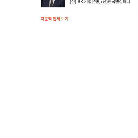
(전)IBK 기업은행, (전)한국앤컴퍼니
자문역 전체 보기