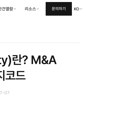
안건열람
리소스
문의하기
KO
ity)란? M&A
릿지코드
7-07