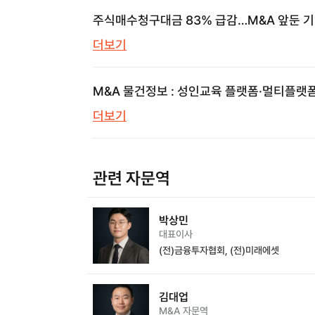
주식매수청구대금 83% 급감…M&A 앞둔 
놓치면 안 될 신호
더보기
M&A 물건정보 : 성인교육 플랫폼·멀티플랫
의류쇼핑몰·프롭테크 | 브릿지코드 M&A센터
더보기
삼일회계법인
관련 자문역
박상민
대표이사
(전)금융투자협회, (전)미래에셋
김대업
M&A 자문역