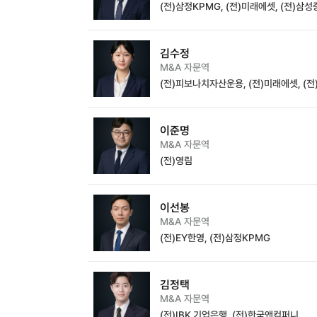
(전)삼정KPMG, (전)미래에셋, (전)삼
김수정
M&A 자문역
(전)피보나치자산운용, (전)미래에셋, (
이준명
M&A 자문역
(전)영림
이선봉
M&A 자문역
(전)EY한영, (전)삼정KPMG
김정택
M&A 자문역
(전)IBK 기업은행, (전)한국앤컴퍼니