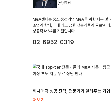
(전)영림
M&A센터는 중소·중견기업 M&A를 위한 재무 및
조언과 함께, 국내 최고 금융 전문가들과 글로벌 
성공적 M&A를 지원합니다.
02-6952-0319
회사매각 성공 전략, 전문가가 알려주는 기업
모든 것 | M&A센터 | M&A 센터
더보기