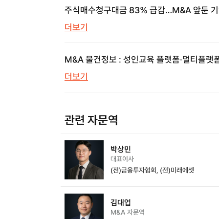
주식매수청구대금 83% 급감…M&A 앞둔 
놓치면 안 될 신호
더보기
M&A 물건정보 : 성인교육 플랫폼·멀티플랫
의류쇼핑몰·프롭테크 | 브릿지코드 M&A센터
더보기
삼일회계법인
관련 자문역
박상민
대표이사
(전)금융투자협회, (전)미래에셋
김대업
M&A 자문역