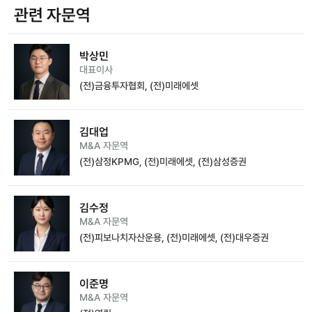
관련 자문역
박상민
대표이사
(전)금융투자협회, (전)미래에셋
김대업
M&A 자문역
(전)삼정KPMG, (전)미래에셋, (전)삼성증권
김수정
M&A 자문역
(전)피보나치자산운용, (전)미래에셋, (전)대우증권
이준명
M&A 자문역