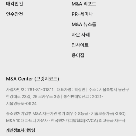
매각안건
M&A 리포트
인수안건
PR•세미나
M&A 뉴스룸
자문 사례
인사이트
용어집
M&A Center (브릿지코드)
사업자번호 : 781-81-01811 | 대표자명 : 박상민 | 주소 : 서울특별시 용산구
한강대로 23길, 25 로카우스 3층 | 통신판매업신고 : 2021-
서울영등포-0924
중소벤처기업부 M&A 자문기관 평가 최우수 S등급 · 기술보증기금(KIBO)
M&A 10대 파트너 자문사 · 한국벤처캐피탈협회(KVCA) 최고등급 자문사
개인정보처리방침