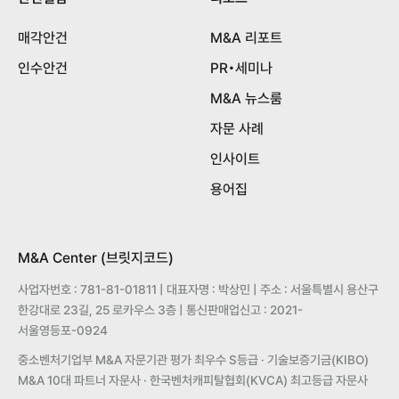
매각안건
M&A 리포트
인수안건
PR•세미나
M&A 뉴스룸
자문 사례
인사이트
용어집
M&A Center (브릿지코드)
사업자번호 : 781-81-01811 | 대표자명 : 박상민 | 주소 : 서울특별시 용산구
한강대로 23길, 25 로카우스 3층 | 통신판매업신고 : 2021-
서울영등포-0924
중소벤처기업부 M&A 자문기관 평가 최우수 S등급 · 기술보증기금(KIBO)
M&A 10대 파트너 자문사 · 한국벤처캐피탈협회(KVCA) 최고등급 자문사