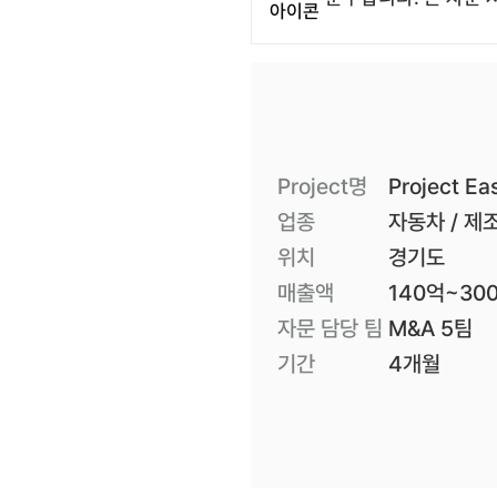
Project명
Project Ea
업종
자동차 / 제조
위치
경기도
매출액
140억~30
자문 담당 팀
M&A 5팀
기간
4개월