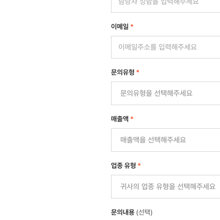
이메일
*
문의유형
*
매출액
*
업종 유형
*
문의내용
(선택)