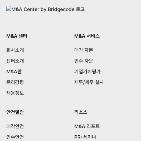
M&A 센터
M&A 서비스
회사소개
매각 자문
센터소개
인수 자문
M&A란
기업가치평가
윤리강령
재무/세무 실사
채용정보
안건열람
리소스
매각안건
M&A 리포트
인수안건
PR•세미나