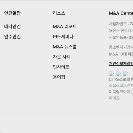
안건열람
리소스
M&A Cent
사업자번호 : 78
매각안건
M&A 리포트
용산구 한강대로 
인수안건
PR•세미나
서울영등포-09
M&A 뉴스룸
중소벤처기업부 
M&A 10대 
자문 사례
개인정보처리
인사이트
용어집