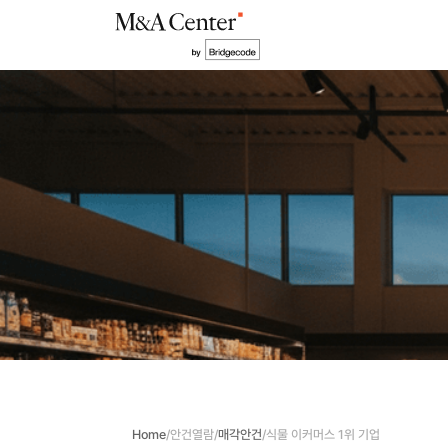
Home
/
안건열람
/
매각안건
/
식물 이커머스 1위 기업