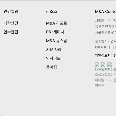
안건열람
리소스
M&A Cent
사업자번호 : 78
매각안건
M&A 리포트
용산구 한강대로 
인수안건
PR•세미나
서울영등포-09
M&A 뉴스룸
중소벤처기업부 
M&A 10대 
자문 사례
개인정보처리
인사이트
용어집