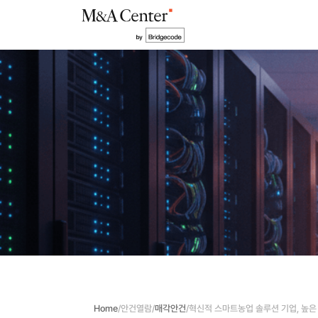
Home
/
안건열람
/
매각안건
/
혁신적 스마트농업 솔루션 기업, 높은