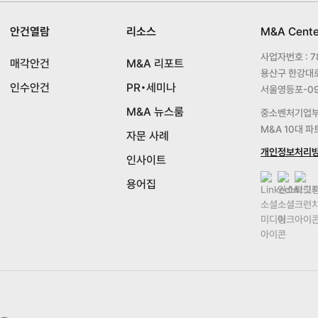
안건열람
리소스
M&A Cent
사업자번호 : 78
매각안건
M&A 리포트
용산구 한강대로 
인수안건
PR•세미나
서울영등포-09
M&A 뉴스룸
중소벤처기업부 
M&A 10대 
자문 사례
개인정보처리
인사이트
용어집