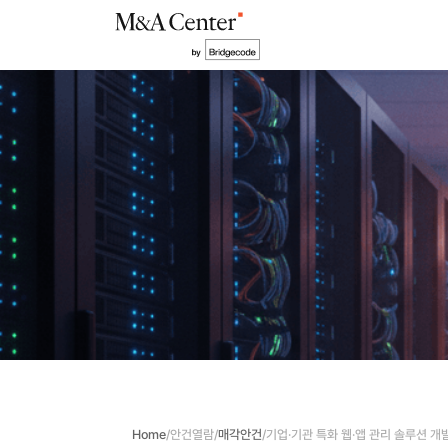
Home
/
안건열람
/
매각안건
/
기업·기관 특화 웹·앱 관리 솔루션 개발