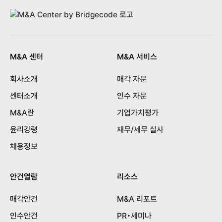
M&A 센터
M&A 서비스
회사소개
매각 자문
센터소개
인수 자문
M&A란
기업가치평가
윤리강령
재무/세무 실사
채용정보
안건열람
리소스
매각안건
M&A 리포트
인수안건
PR•세미나