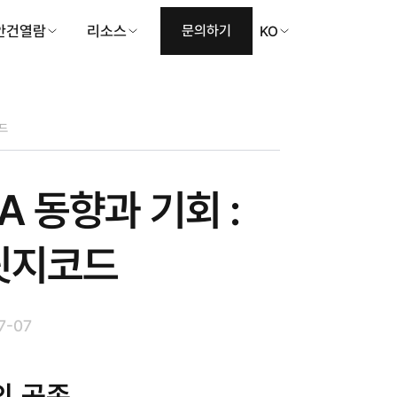
안건열람
리소스
문의하기
KO
코드
 동향과 기회 :
브릿지코드
7-07
의 공존