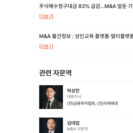
주식매수청구대금 83% 급감…M&A 앞둔 
놓치면 안 될 신호
더보기
M&A 물건정보 : 성인교육 플랫폼·멀티플랫
의류쇼핑몰·프롭테크 | 브릿지코드 M&A센터
더보기
삼일회계법인
관련 자문역
박상민
대표이사
(전)금융투자협회, (전)미래에셋
김대업
M&A 자문역