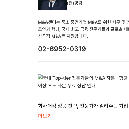
(전)영림
M&A센터는 중소·중견기업 M&A를 위한 재무 및
조언과 함께, 국내 최고 금융 전문가들과 글로벌 
성공적 M&A를 지원합니다.
02-6952-0319
회사매각 성공 전략, 전문가가 알려주는 기업
모든 것 | M&A센터 | M&A 센터
더보기