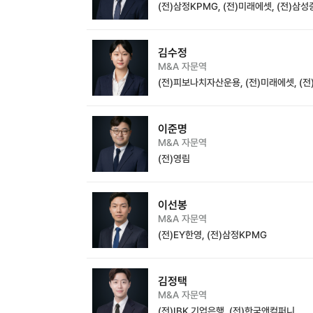
(전)삼정KPMG, (전)미래에셋, (전)삼
김수정
M&A 자문역
(전)피보나치자산운용, (전)미래에셋, (
이준명
M&A 자문역
(전)영림
이선봉
M&A 자문역
(전)EY한영, (전)삼정KPMG
김정택
M&A 자문역
(전)IBK 기업은행, (전)한국앤컴퍼니