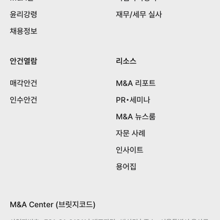
윤리강령
재무/세무 실사
채용정보
안건열람
리소스
매각안건
M&A 리포트
인수안건
PR•세미나
M&A 뉴스룸
자문 사례
인사이트
용어집
M&A Center (브릿지코드)