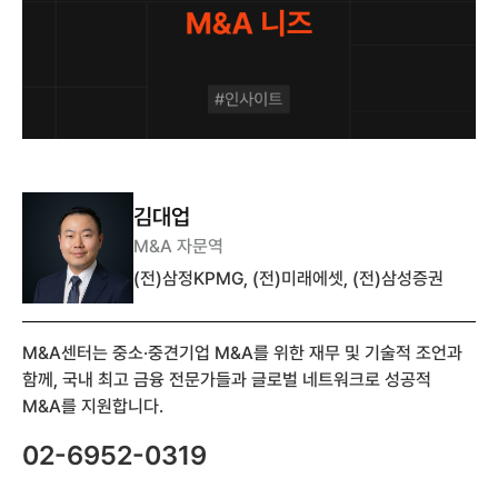
김대업
M&A 자문역
(전)삼정KPMG, (전)미래에셋, (전)삼성증권
M&A센터는 중소·중견기업 M&A를 위한 재무 및 기술적 조언과
함께, 국내 최고 금융 전문가들과 글로벌 네트워크로 성공적
M&A를 지원합니다.
02-6952-0319