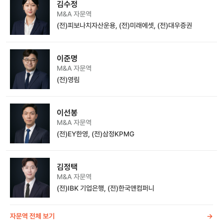
김수정
M&A 자문역
(전)피보나치자산운용, (전)미래에셋, (전)대우증권
이준명
M&A 자문역
(전)영림
이선봉
M&A 자문역
(전)EY한영, (전)삼정KPMG
김정택
M&A 자문역
(전)IBK 기업은행, (전)한국앤컴퍼니
자문역 전체 보기
->