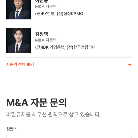
이선봉
M&A 자문역
(전)EY한영, (전)삼정KPMG
김정택
M&A 자문역
(전)IBK 기업은행, (전)한국앤컴퍼니
자문역 전체 보기
->
M&A 자문 문의
비밀유지를 최우선 원칙으로 삼고 있습니다.
성함
*