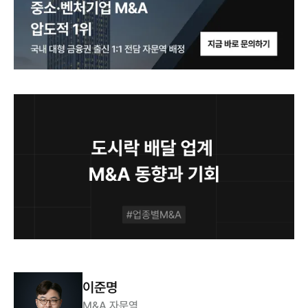
이준명
M&A 자문역