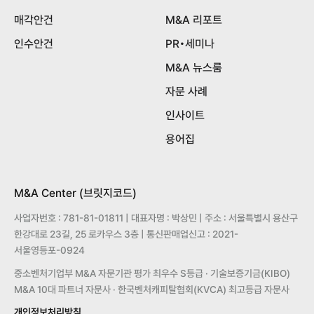
매각안건
M&A 리포트
인수안건
PR•세미나
M&A 뉴스룸
자문 사례
인사이트
용어집
M&A Center (브릿지코드)
사업자번호 : 781-81-01811 | 대표자명 : 박상민 | 주소 : 서울특별시 용산구
한강대로 23길, 25 로카우스 3층 | 통신판매업신고 : 2021-
서울영등포-0924
중소벤처기업부 M&A 자문기관 평가 최우수 S등급 · 기술보증기금(KIBO)
M&A 10대 파트너 자문사 · 한국벤처캐피탈협회(KVCA) 최고등급 자문사
개인정보처리방침