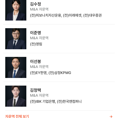
김수정
M&A 자문역
(전)피보나치자산운용, (전)미래에셋, (전)대우증권
이준명
M&A 자문역
(전)영림
이선봉
M&A 자문역
(전)EY한영, (전)삼정KPMG
김정택
M&A 자문역
(전)IBK 기업은행, (전)한국앤컴퍼니
자문역 전체 보기
->