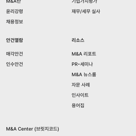
M&A란
기업가치평가
윤리강령
재무/세무 실사
채용정보
안건열람
리소스
매각안건
M&A 리포트
인수안건
PR•세미나
M&A 뉴스룸
자문 사례
인사이트
용어집
M&A Center (브릿지코드)